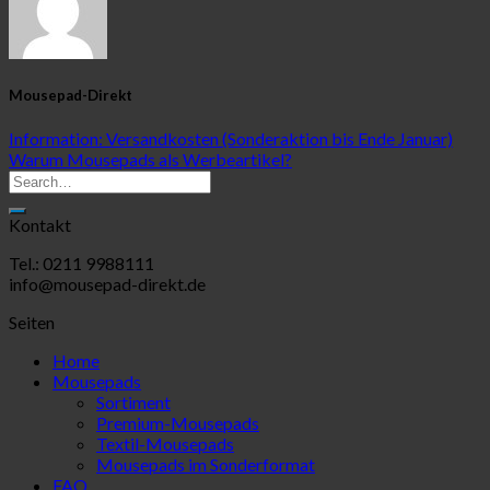
Mousepad-Direkt
Information: Versandkosten (Sonderaktion bis Ende Januar)
Warum Mousepads als Werbeartikel?
Kontakt
Tel.: 0211 9988111
info@mousepad-direkt.de
Seiten
Home
Mousepads
Sortiment
Premium-Mousepads
Textil-Mousepads
Mousepads im Sonderformat
FAQ