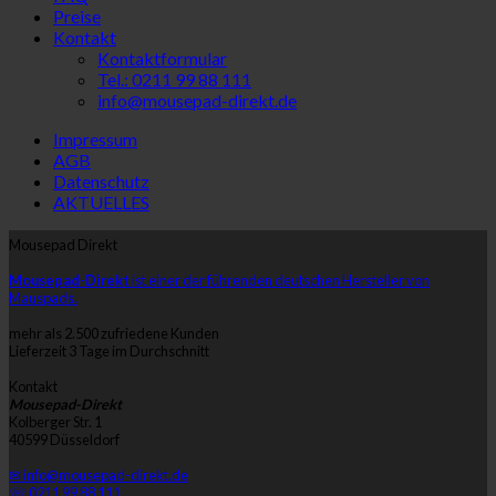
Preise
Kontakt
Kontaktformular
Tel.: 0211 99 88 111
info@mousepad-direkt.de
Impressum
AGB
Datenschutz
AKTUELLES
Mousepad Direkt
Mousepad-Direkt
ist einer der führenden deutschen Hersteller von
Mauspads.
mehr als 2.500 zufriedene Kunden
Lieferzeit 3 Tage im Durchschnitt
Kontakt
Mousepad-Direkt
Kolberger Str. 1
40599 Düsseldorf
✉ info@mousepad-direkt.de
☏ 0211 99 88 111