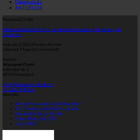
Datenschutz
AKTUELLES
Mousepad Direkt
Mousepad-Direkt
ist einer der führenden deutschen Hersteller von
Mauspads.
mehr als 2.500 zufriedene Kunden
Lieferzeit 3 Tage im Durchschnitt
Kontakt
Mousepad-Direkt
Kolberger Str. 1
40599 Düsseldorf
✉ info@mousepad-direkt.de
☏ 0211 99 88 111
Aktuelles
Warum Mousepads als Werbeartikel?
NEU: Randverschweißte Mousepads
Information: Versandkosten
Frohes Neues Jahr 2024
Umzug 2023