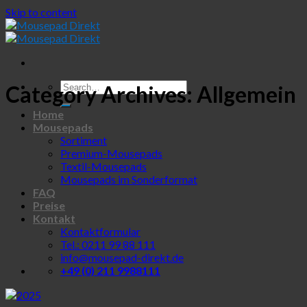
Skip to content
Category Archives:
Allgemein
Home
Mousepads
Sortiment
Premium-Mousepads
Textil-Mousepads
Mousepads im Sonderformat
FAQ
Preise
Kontakt
Kontaktformular
Tel.: 0211 99 88 111
info@mousepad-direkt.de
+49 (0) 211 9988111