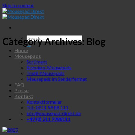
Skip to content
Category Archives:
Blog
Home
Mousepads
Sortiment
Premium-Mousepads
Textil-Mousepads
Mousepads im Sonderformat
FAQ
Preise
Kontakt
Kontaktformular
Tel.: 0211 99 88 111
info@mousepad-direkt.de
+49 (0) 211 9988111