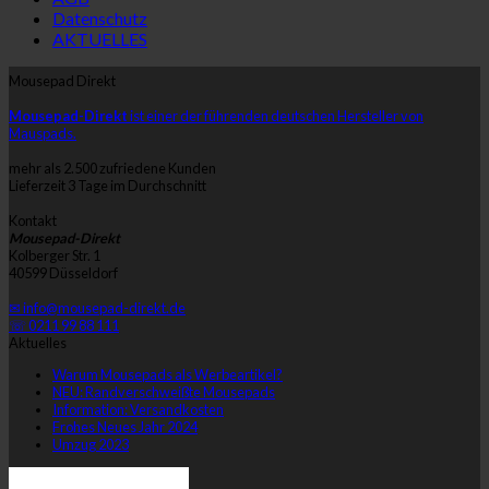
Datenschutz
AKTUELLES
Mousepad Direkt
Mousepad-Direkt
ist einer der führenden deutschen Hersteller von
Mauspads.
mehr als 2.500 zufriedene Kunden
Lieferzeit 3 Tage im Durchschnitt
Kontakt
Mousepad-Direkt
Kolberger Str. 1
40599 Düsseldorf
✉ info@mousepad-direkt.de
☏ 0211 99 88 111
Aktuelles
Warum Mousepads als Werbeartikel?
NEU: Randverschweißte Mousepads
Information: Versandkosten
Frohes Neues Jahr 2024
Umzug 2023