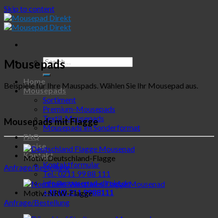
Skip to content
Mousepads
Home
Beispiele für Ihre Mauspads. Wählen Sie Ihr Mousepad aus.
Mousepads
Sortiment
Premium-Mousepads
Textil-Mousepads
Mousepads mit Flagge
Mousepads im Sonderformat
FAQ
Preise
Kontakt
Motiv: Deutschland-Flagge
Kontaktformular
Anfrage/Bestellung
Tel.: 0211 99 88 111
info@mousepad-direkt.de
+49 (0) 211 9988111
Motiv: NRW-Flagge
Anfrage/Bestellung